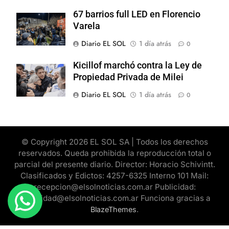
67 barrios full LED en Florencio
Varela
Diario EL SOL
1 día atrás
0
Kicillof marchó contra la Ley de
Propiedad Privada de Milei
Diario EL SOL
1 día atrás
0
© Copyright 2026 EL SOL SA | Todos los derechos
reservados. Queda prohibida la reproducción total o
parcial del presente diario. Director: Horacio Schivintt.
Clasificados y Edictos: 4257-6325 Interno 101 Mail:
recepcion@elsolnoticias.com.ar Publicidad:
publicidad@elsolnoticias.com.ar Funciona gracias a
.
BlazeThemes