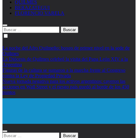
QUILMES
BERAZATEGUI
FLORENCIO VARELA
Buscar:
La noche del Afro Quilmeño: boxeo de primer nivel en la sede de
Quilmes
La Diócesis de Quilmes celebró la visita del Papa León XIV a la
Argentina
Figuras de la cultura se sumaron a la marcha frente al Congreso
contra la Ley de Propiedad Privada
Nueva jornada negativa para los activos argentinos: cayeron las
acciones en Wall Street y el riesgo país quedó al borde de los 450
puntos
Diario EL SOL
Buscar: