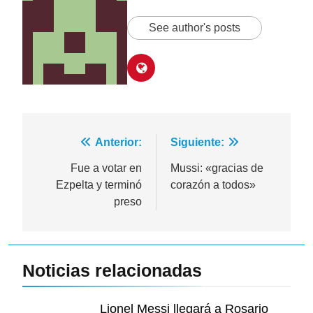
See author's posts
Navegación
Anterior:
Siguiente:
de
Fue a votar en
Mussi: «gracias de
Ezpelta y terminó
corazón a todos»
entradas
preso
Noticias relacionadas
Lionel Messi llegará a Rosario