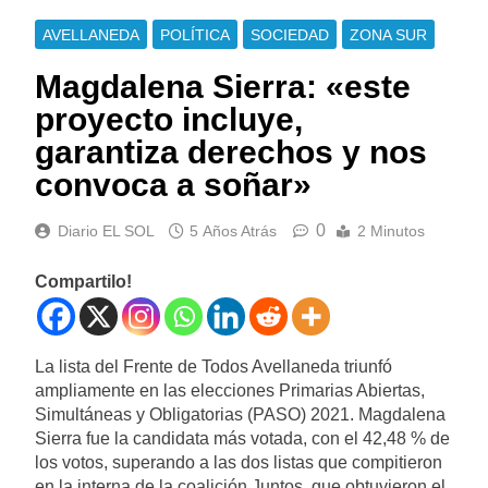
AVELLANEDA
POLÍTICA
SOCIEDAD
ZONA SUR
Magdalena Sierra: «este
proyecto incluye,
garantiza derechos y nos
convoca a soñar»
0
Diario EL SOL
5 Años Atrás
2 Minutos
Compartilo!
La lista del Frente de Todos Avellaneda triunfó
ampliamente en las elecciones Primarias Abiertas,
Simultáneas y Obligatorias (PASO) 2021. Magdalena
Sierra fue la candidata más votada, con el 42,48 % de
los votos, superando a las dos listas que compitieron
en la interna de la coalición Juntos, que obtuvieron el