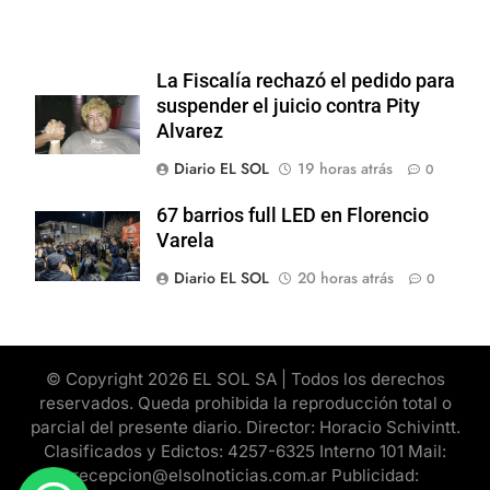
La Fiscalía rechazó el pedido para
suspender el juicio contra Pity
Alvarez
Diario EL SOL
19 horas atrás
0
67 barrios full LED en Florencio
Varela
Diario EL SOL
20 horas atrás
0
© Copyright 2026 EL SOL SA | Todos los derechos
reservados. Queda prohibida la reproducción total o
parcial del presente diario. Director: Horacio Schivintt.
Clasificados y Edictos: 4257-6325 Interno 101 Mail:
recepcion@elsolnoticias.com.ar Publicidad: