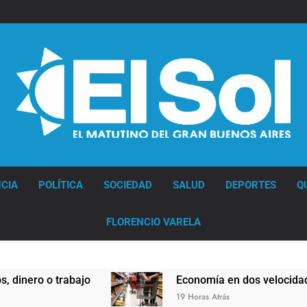
Diario EL SOL
CIA
POLÍTICA
SOCIEDAD
SALUD
DEPORTES
Q
FLORENCIO VARELA
o o trabajo
Economía en dos velocidades
19 Horas Atrás