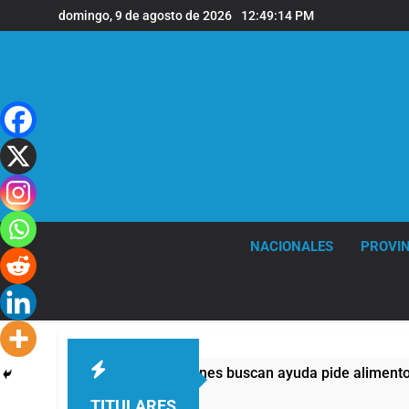
Saltar
domingo, 9 de agosto de 2026
12:49:15 PM
al
contenido
NACIONALES
PROVIN
s: casi la mitad de quienes buscan ayuda pide alimentos, diner
TITULARES