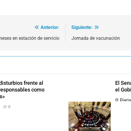
Anterior:
Siguiente:
eses en estación de servicio
Jornada de vacunación
isturbios frente al
El Sen
s responsables como
el Gob
s»
Diari
0