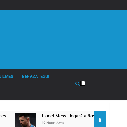
UILMES
BERAZATEGUI
Lionel Messi llegará a Rosario para despedir a s
19 Horas Atrás