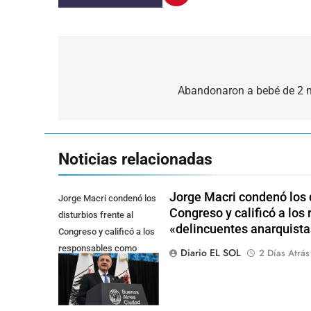
Navegación
de
Abandonaron a bebé de 2 m
entradas
Noticias relacionadas
Jorge Macri condenó los d
Jorge Macri condenó los
Congreso y calificó a lo
disturbios frente al
«delincuentes anarquista
Congreso y calificó a los
responsables como
Diario EL SOL
2 Días Atrás
"delincuentes
anarquistas"