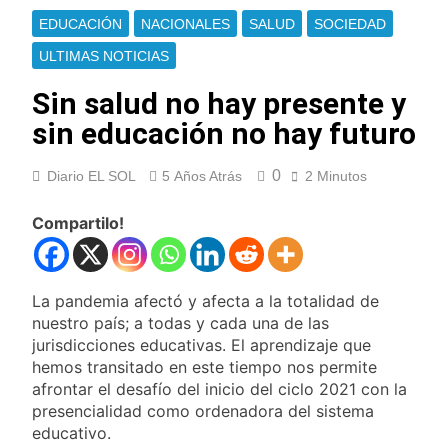
El temporal se
EDUCACIÓN
NACIONALES
SALUD
SOCIEDAD
despide del AMBA:
cuándo dejará de
ULTIMAS NOTICIAS
18 Horas Atrás
llover y llega una ola
Kicillof marchó
de frío con mínimas
Sin salud no hay presente y
contra la Ley de
cercanas a 1°C
Propiedad Privada de
sin educación no hay futuro
19 Horas Atrás
Milei
Renunció el
subsecretario de
0
Diario EL SOL
5 Años Atrás
2 Minutos
Seguridad de
20 Horas Atrás
Quilmes, Hernán
Candela Arizaga
Compartilo!
Ocampo, tras la
confirmó que tuvo un
difusión de chats
«brote psicótico» por
21 Horas Atrás
privados
consumo con
La Libertad Avanza
Facundo Moyano
La pandemia afectó y afecta a la totalidad de
consiguió la mayoría
y rechazó el pedido
nuestro país; a todas y cada una de las
21 Horas Atrás
del peronismo de
jurisdicciones educativas. El aprendizaje que
Masiva movilización
girar el proyecto a
hemos transitado en este tiempo nos permite
al Congreso contra el
comisión
proyecto oficial de
afrontar el desafío del inicio del ciclo 2021 con la
21 Horas Atrás
Ley de Propiedad
presencialidad como ordenadora del sistema
La Diócesis de
Privada
educativo.
Quilmes celebra la