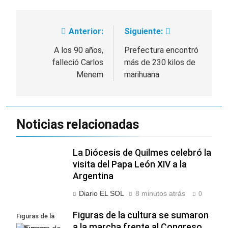
Anterior:
Siguiente:
Navegación
de
A los 90 años,
Prefectura encontró
falleció Carlos
más de 230 kilos de
entradas
Menem
marihuana
Noticias relacionadas
La Diócesis de Quilmes celebró la
visita del Papa León XIV a la
Argentina
Diario EL SOL
8 minutos atrás
0
Figuras de la cultura se sumaron
Figuras de la
a la marcha frente al Congreso