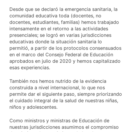
fiesta de San
22 Horas Atrás
Cayetano
Desde que se declaró la emergencia sanitaria, la
La Línea 148 pasó a
ser operada por La
comunidad educativa toda (docentes, no
Central de Vicente
docentes, estudiantes, familias) hemos trabajado
22 Horas Atrás
López
intensamente en el retorno a las actividades
La Municipalidad de
Quilmes limpió
presenciales; se logró en varias jurisdicciones
sumideros y
educativas donde la situación sanitaria lo
22 Horas Atrás
desagües en medio
permitió, a partir de los protocolos consensuados
Transporte: un
de las lluvias
asistente virtual para
en el marco del Consejo Federal de Educación
consultar
aprobados en julio de 2020 y hemos capitalizado
23 Horas Atrás
infracciones en
esas experiencias.
segundos
También nos hemos nutrido de la evidencia
construida a nivel internacional, lo que nos
permite dar el siguiente paso, siempre priorizando
el cuidado integral de la salud de nuestras niñas,
niños y adolescentes.
Como ministros y ministras de Educación de
nuestras jurisdicciones asumimos el compromiso