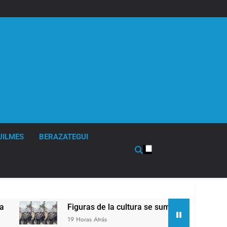
UILMES
BERAZATEGUI
guras de la cultura se sumaron a la marcha frente al Congreso
 Horas Atrás