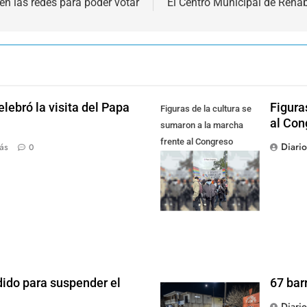
en las redes para poder votar
El Centro Municipal de Rehab
lebró la visita del Papa
Figura
Figuras de la cultura se
al Con
sumaron a la marcha
frente al Congreso
Diari
ás
0
contra la Ley de
Propiedad Privada
dido para suspender el
67 bar
Diari