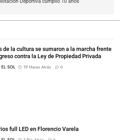
ilitación Deportiva cumplió 10 años
s de la cultura se sumaron a la marcha frente
greso contra la Ley de Propiedad Privada
o EL SOL
19 Horas Atrás
0
rios full LED en Florencio Varela
o EL SOL
1 Día Atrás
0