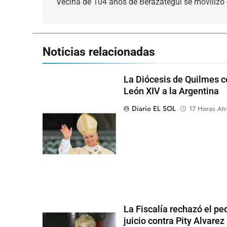
de
Vecina de 104 años de Berazategui se movilizó 
entradas
Noticias relacionadas
La Diócesis de Quilmes ce
León XIV a la Argentina
Diario EL SOL
17 Horas Atr
La Fiscalía rechazó el pe
juicio contra Pity Alvarez