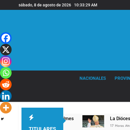
Saltar
sábado, 8 de agosto de 2026
10:33:30 AM
al
contenido
NACIONALES
PROVIN
sede de Quilmes
La Diócesis de Quilmes celebró
17 Horas Atrás
TITULARES