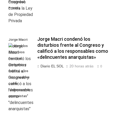
Propiedad
Privada
Jorge Macri condenó los
Jorge Macri
disturbios frente al Congreso y
condenó los
calificó a los responsables como
disturbios
«delincuentes anarquistas»
frente al
Congreso y
Diario EL SOL
20 horas atrás
0
calificó a los
responsables
como
"delincuentes
anarquistas"