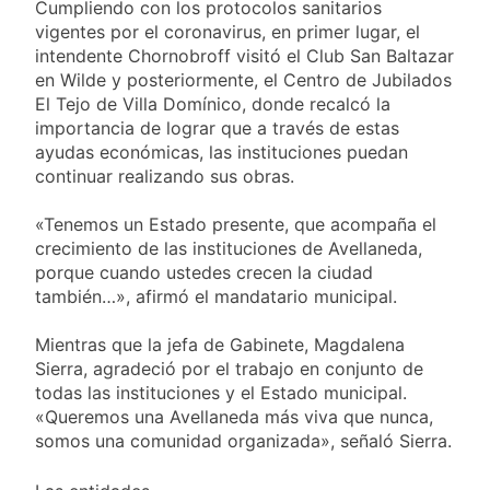
y rechazó el pedido
Cumpliendo con los protocolos sanitarios
2 Días Atrás
del peronismo de
vigentes por el coronavirus, en primer lugar, el
Masiva movilización
girar el proyecto a
intendente Chornobroff visitó el Club San Baltazar
al Congreso contra el
comisión
proyecto oficial de
en Wilde y posteriormente, el Centro de Jubilados
2 Días Atrás
Ley de Propiedad
El Tejo de Villa Domínico, donde recalcó la
La Diócesis de
Privada
importancia de lograr que a través de estas
Quilmes celebra la
fiesta de San
ayudas económicas, las instituciones puedan
2 Días Atrás
Cayetano
continuar realizando sus obras.
La Línea 148 pasó a
ser operada por La
Central de Vicente
«Tenemos un Estado presente, que acompaña el
2 Días Atrás
López
crecimiento de las instituciones de Avellaneda,
porque cuando ustedes crecen la ciudad
también…», afirmó el mandatario municipal.
Mientras que la jefa de Gabinete, Magdalena
Sierra, agradeció por el trabajo en conjunto de
todas las instituciones y el Estado municipal.
«Queremos una Avellaneda más viva que nunca,
somos una comunidad organizada», señaló Sierra.