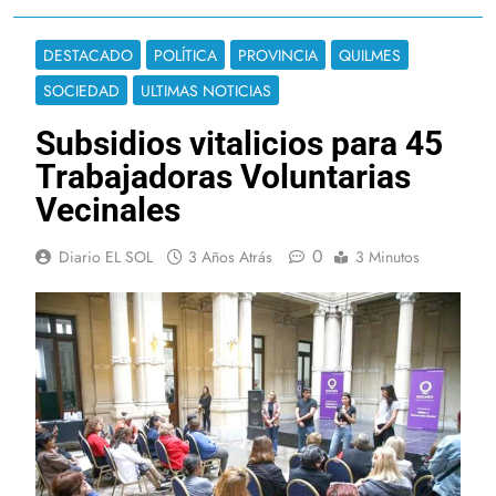
DESTACADO
POLÍTICA
PROVINCIA
QUILMES
SOCIEDAD
ULTIMAS NOTICIAS
Subsidios vitalicios para 45
Trabajadoras Voluntarias
Vecinales
0
Diario EL SOL
3 Años Atrás
3 Minutos