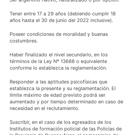
protesta contra la
1 Día Atrás
Ley de Propiedad
La Fiscalía rechazó el
Privada: hubo
Tener entre 17 a 29 años (debiendo cumplir 18
pedido para
detenidos y
años hasta el 30 de junio del 2022 inclusive).​
suspender el juicio
1 Día Atrás
enfrentamientos
contra Pity Alvarez
67 barrios full LED en
Poseer condiciones de moralidad y buenas
Florencio Varela
costumbres.
1 Día Atrás
El temporal se
despide del AMBA:
Haber finalizado el nivel secundario, en los
cuándo dejará de
términos de la Ley Nº 13688 o equivalente
1 Día Atrás
llover y llega una ola
conforme lo establezca la reglamentación.
Kicillof marchó
de frío con mínimas
contra la Ley de
cercanas a 1°C
Propiedad Privada de
Responder a las aptitudes psicofísicas que
1 Día Atrás
Milei
establezca la presente y su reglamentación. El
Renunció el
subsecretario de
límite máximo de edad previsto podrá ser
Seguridad de
aumentado y por tiempo determinado en caso de
2 Días Atrás
Quilmes, Hernán
necesidad en el reclutamiento.
Candela Arizaga
Ocampo, tras la
confirmó que tuvo un
difusión de chats
«brote psicótico» por
Suscribir, en el caso de los egresados de los
2 Días Atrás
privados
consumo con
La Libertad Avanza
Institutos de formación policial de las Policías de
Facundo Moyano
consiguió la mayoría