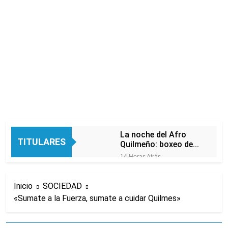
La noche del Afro
TITULARES
Quilmeño: boxeo de
primer nivel en la sede
14 Horas Atrás
de Quilmes
La Diócesis de
Quilmes celebró la
Inicio
SOCIEDAD
visita del Papa León
16 Horas Atrás
XIV a la Argentina
«Sumate a la Fuerza, sumate a cuidar Quilmes»
Figuras de la cultura
se sumaron a la
marcha frente al
18 Horas Atrás