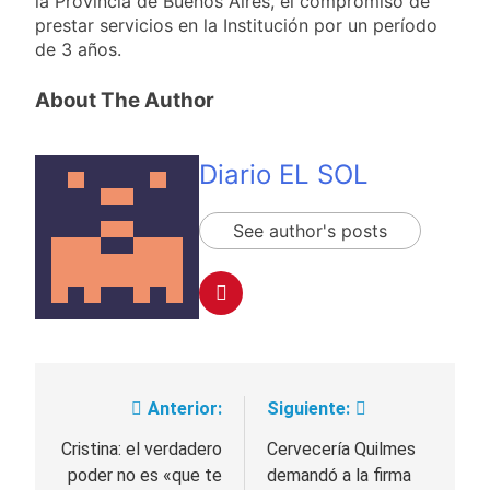
la Provincia de Buenos Aires, el compromiso de
y rechazó el pedido
prestar servicios en la Institución por un período
2 Días Atrás
del peronismo de
Masiva movilización
de 3 años.
girar el proyecto a
al Congreso contra el
comisión
proyecto oficial de
2 Días Atrás
About The Author
Ley de Propiedad
La Diócesis de
Privada
Quilmes celebra la
fiesta de San
2 Días Atrás
Diario EL SOL
Cayetano
La Línea 148 pasó a
ser operada por La
See author's posts
Central de Vicente
2 Días Atrás
López
Anterior:
Siguiente:
Navegación
de
Cristina: el verdadero
Cervecería Quilmes
poder no es «que te
demandó a la firma