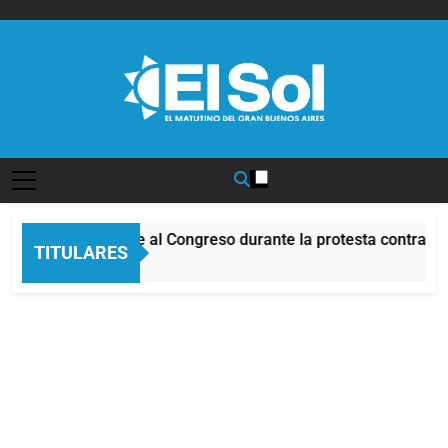
Saltar
al
contenido
Diario EL SOL
cidentes frente al Congreso durante la protesta contra la Ley
TITULARES
Horas Atrás