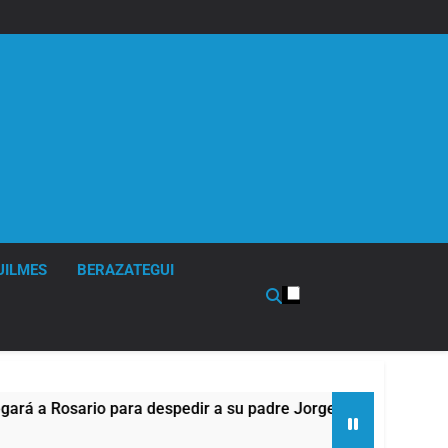
UILMES
BERAZATEGUI
 despedir a su padre Jorge Messi
Murió Jorge 
19 Horas Atrás