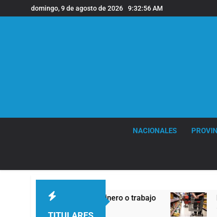
Saltar
domingo, 9 de agosto de 2026
9:32:58 AM
al
contenido
NACIONALES
PROVIN
mentos, dinero o trabajo
Economía en dos vel
15 Horas Atrás
TITULARES