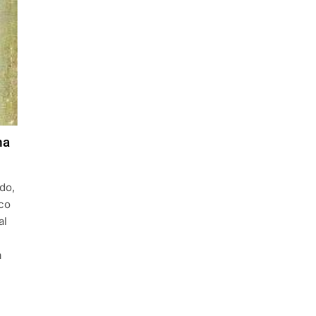
na
do,
ico
al
a