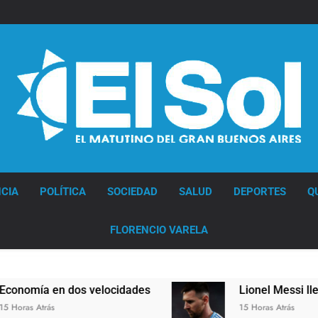
Diario EL SOL
CIA
POLÍTICA
SOCIEDAD
SALUD
DEPORTES
Q
FLORENCIO VARELA
ocidades
Lionel Messi llegará a Rosario para
15 Horas Atrás