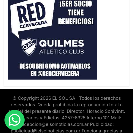
© Copyright 2026 EL SOL SA | Todos los derechos
reservados. Queda prohibida la reproducción total o
parcial del presente diario. Director: Horacio Schivintt.
Clasificados y Edictos: 4257-6325 Interno 101 Mail:
recepcion@elsolnoticias.com.ar Publicidad:
publicidad@elsolnoticias.com.ar Funciona gracias a