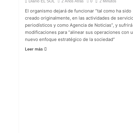
Diario EL SOL
2 Años Atrás
0
2 Minutos
Incidentes frente 
El organismo dejará de funcionar “tal como ha sido
enfrentamientos
creado originalmente, en las actividades de servici
2 Días Atrás
periodísticos y como Agencia de Noticias”, y sufrirá
La Fiscalía rechaz
modificaciones para “alinear sus operaciones con 
2 Días Atrás
nuevo enfoque estratégico de la sociedad”
67 barrios full LE
2 Días Atrás
Leer más
El temporal se des
2 Días Atrás
Kicillof marchó co
2 Días Atrás
Renunció el subse
2 Días Atrás
Candela Arizaga 
2 Días Atrás
La Libertad Avanza
2 Días Atrás