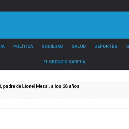
Diario EL SOL
IA
POLÍTICA
SOCIEDAD
SALUD
DEPORTES
Q
FLORENCIO VARELA
 padre de Lionel Messi, a los 68 años
e imputado formalmente por abuso sexual
CTA profundizan su plan de lucha con nuevas marchas contra