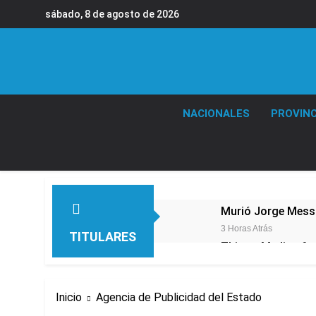
Saltar
sábado, 8 de agosto de 2026
al
contenido
NACIONALES
PROVINC
Murió Jorge Messi,
3 Horas Atrás
TITULARES
Thiago Medina fu
4 Horas Atrás
La CGT y las dos 
Inicio
Agencia de Publicidad del Estado
5 Horas Atrás