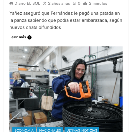
Diario EL SOL
2 años atrás
0
2 minutos
Yañez aseguró que Fernández le pegó una patada en
la panza sabiendo que podía estar embarazada, según
nuevos chats difundidos
Leer más
ECONOMÍA
NACIONALES
ULTIMAS NOTICIAS