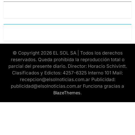
© Copyright 2026 EL SOL SA | Todos los derechos
reservados. Queda prohibida la reproducción total o
parcial del presente diario. Director: Horacio Schivintt.
Clasificados y Edictos: 4257-6325 Interno 101 Mail:
recepcion@elsolnoticias.com.ar Publicidad:
publicidad@elsolnoticias.com.ar Funciona gracias a
.
BlazeThemes