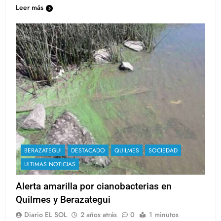
Leer más
BERAZATEGUI
DESTACADO
QUILMES
SOCIEDAD
ULTIMAS NOTICIAS
Alerta amarilla por cianobacterias en
Quilmes y Berazategui
Diario EL SOL
2 años atrás
0
1 minutos