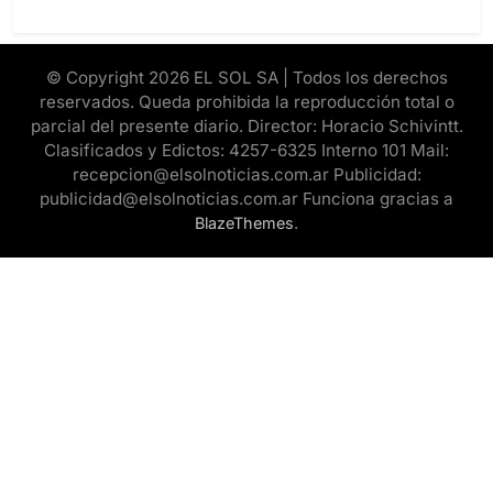
© Copyright 2026 EL SOL SA | Todos los derechos
reservados. Queda prohibida la reproducción total o
parcial del presente diario. Director: Horacio Schivintt.
Clasificados y Edictos: 4257-6325 Interno 101 Mail:
recepcion@elsolnoticias.com.ar Publicidad:
publicidad@elsolnoticias.com.ar Funciona gracias a
.
BlazeThemes