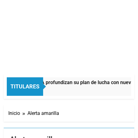
as dos CTA profundizan su plan de lucha con nuevas marchas 
TITULARES
rás
Inicio
Alerta amarilla