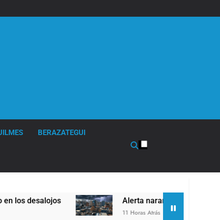
UILMES
BERAZATEGUI
Alerta naranja en Quilmes por tormentas severas y
11 Horas Atrás