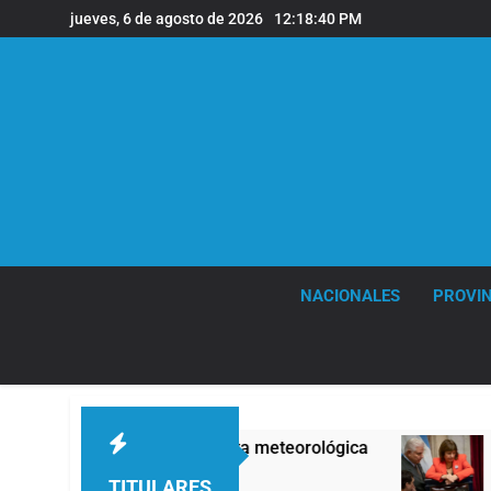
Saltar
jueves, 6 de agosto de 2026
12:18:41 PM
al
contenido
NACIONALES
PROVIN
jo alerta meteorológica
Senado debate el pro
14 Minutos Atrás
TITULARES