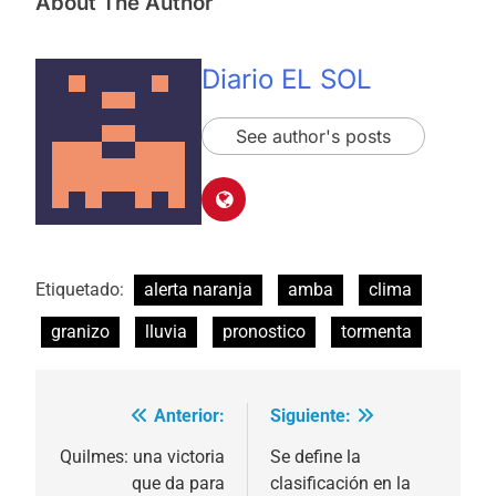
About The Author
Diario EL SOL
See author's posts
Etiquetado:
alerta naranja
amba
clima
granizo
lluvia
pronostico
tormenta
Anterior:
Siguiente:
Navegación
de
Quilmes: una victoria
Se define la
que da para
clasificación en la