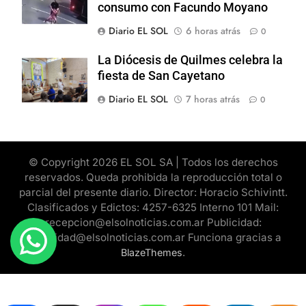
consumo con Facundo Moyano
Diario EL SOL
6 horas atrás
0
La Diócesis de Quilmes celebra la
fiesta de San Cayetano
Diario EL SOL
7 horas atrás
0
© Copyright 2026 EL SOL SA | Todos los derechos
reservados. Queda prohibida la reproducción total o
parcial del presente diario. Director: Horacio Schivintt.
Clasificados y Edictos: 4257-6325 Interno 101 Mail:
recepcion@elsolnoticias.com.ar Publicidad:
publicidad@elsolnoticias.com.ar Funciona gracias a
.
BlazeThemes