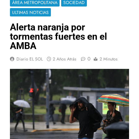
ÁREA METROPOLITANA
SOCIEDAD
ULTIMAS NOTICIAS
Alerta naranja por
tormentas fuertes en el
AMBA
0
Diario EL SOL
2 Años Atrás
2 Minutos