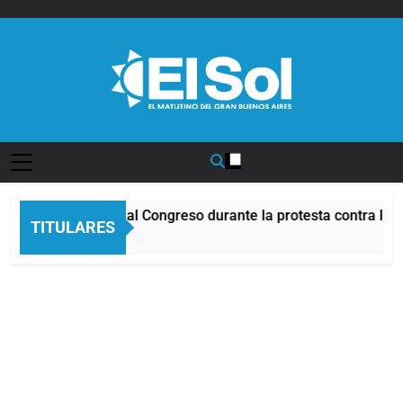
Saltar
al
contenido
Diario EL SOL
ncidentes frente al Congreso durante la protesta contra la Le
TITULARES
 Horas Atrás