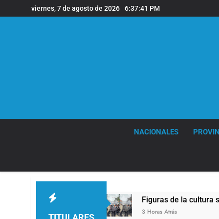
Saltar
viernes, 7 de agosto de 2026
6:37:42 PM
al
contenido
NACIONALES
PROVIN
tina
Figuras de la cultura se sumaron a la ma
3 Horas Atrás
TITULARES