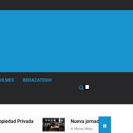
UILMES
BERAZATEGUI
Nueva jornada negativa para los activos argentin
4 Horas Atrás