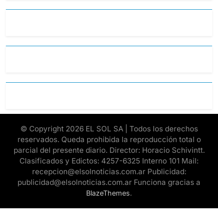
© Copyright 2026 EL SOL SA | Todos los derechos
reservados. Queda prohibida la reproducción total o
parcial del presente diario. Director: Horacio Schivintt.
Clasificados y Edictos: 4257-6325 Interno 101 Mail:
recepcion@elsolnoticias.com.ar Publicidad:
publicidad@elsolnoticias.com.ar Funciona gracias a
.
BlazeThemes