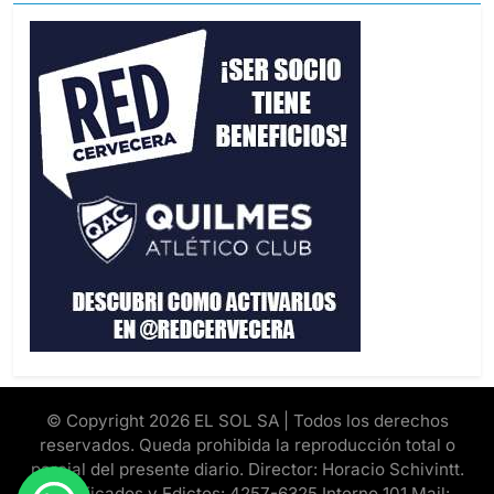
© Copyright 2026 EL SOL SA | Todos los derechos
reservados. Queda prohibida la reproducción total o
parcial del presente diario. Director: Horacio Schivintt.
Clasificados y Edictos: 4257-6325 Interno 101 Mail: