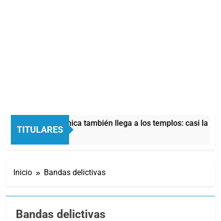
 crisis económica también llega a los templos: casi la mitad d
TITULARES
oras Atrás
Inicio
Bandas delictivas
Bandas delictivas