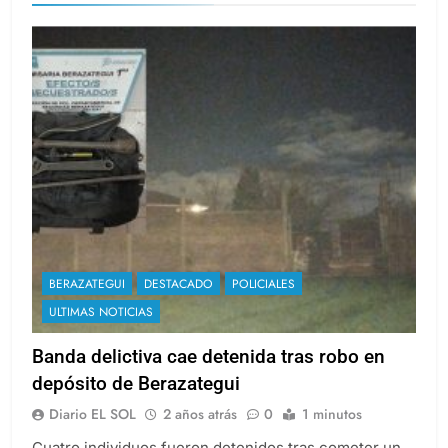
BERAZATEGUI
DESTACADO
POLICIALES
ULTIMAS NOTICIAS
Banda delictiva cae detenida tras robo en
depósito de Berazategui
Diario EL SOL
2 años atrás
0
1 minutos
Cuatro individuos fueron detenidos tras cometer un