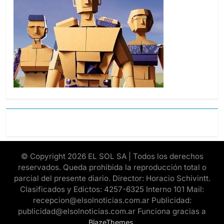
© Copyright 2026 EL SOL SA | Todos los derechos
reservados. Queda prohibida la reproducción total o
parcial del presente diario. Director: Horacio Schivintt.
Clasificados y Edictos: 4257-6325 Interno 101 Mail:
recepcion@elsolnoticias.com.ar Publicidad:
publicidad@elsolnoticias.com.ar Funciona gracias a
.
BlazeThemes