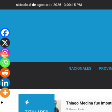
Saltar
sábado, 8 de agosto de 2026
3:00:16 PM
al
contenido
NACIONALES
PROVIN
 los 68 años
Thiago Medina fue imputado for
3 Horas Atrás