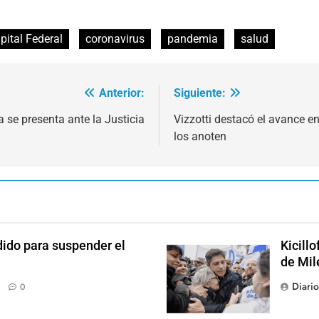
pital Federal
coronavirus
pandemia
salud
Anterior:
Siguiente:
a se presenta ante la Justicia
Vizzotti destacó el avance e
los anoten
dido para suspender el
Kicill
de Mil
Diari
0