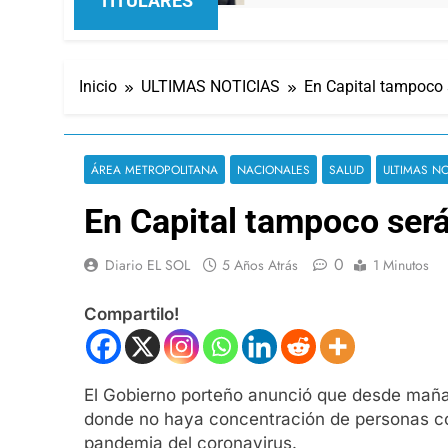
TITULARES
Inicio
ULTIMAS NOTICIAS
En Capital tampoco se
ÁREA METROPOLITANA
NACIONALES
SALUD
ULTIMAS NO
En Capital tampoco será o
0
Diario EL SOL
5 Años Atrás
1 Minutos
Compartilo!
El Gobierno porteño anunció que desde mañana
donde no haya concentración de personas como
pandemia del coronavirus.