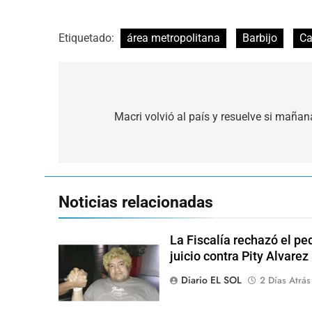
Etiquetado:
área metropolitana
Barbijo
Ca
Navegación
de
Macri volvió al país y resuelve si mañan
entradas
Noticias relacionadas
La Fiscalía rechazó el pe
juicio contra Pity Alvarez
Diario EL SOL
2 Días Atrás