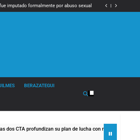
Messi, padre de Lionel Messi, a los 68 años
fue imputado formalmente por abuso sexual
ndizan su plan de lucha con nuevas marchas
contra el Gobierno
Messi, padre de Lionel Messi, a los 68 años
fue imputado formalmente por abuso sexual
ndizan su plan de lucha con nuevas marchas
contra el Gobierno
UILMES
BERAZATEGUI
CTA profundizan su plan de lucha con nuevas marchas contra 