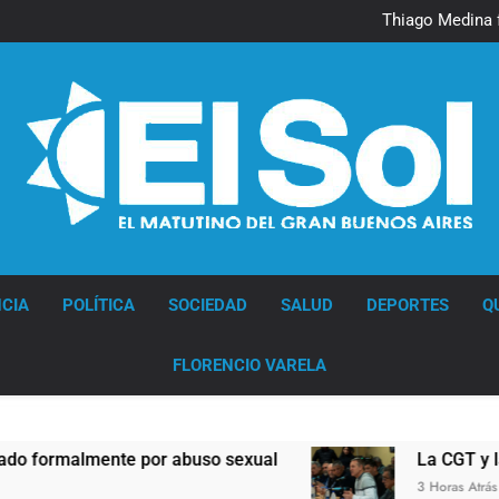
Murió Jorge 
Thiago Medina 
La CGT y las dos CTA profu
Murió Jorge 
Thiago Medina 
La CGT y las dos CTA profu
Diario EL SOL
CIA
POLÍTICA
SOCIEDAD
SALUD
DEPORTES
Q
FLORENCIO VARELA
malmente por abuso sexual
La CGT y las dos 
3 Horas Atrás