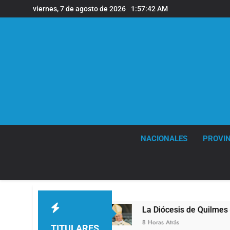
Saltar
viernes, 7 de agosto de 2026
1:57:43 AM
al
contenido
NACIONALES
PROVIN
mes
La Diócesis de Quilmes celebró la visita d
8 Horas Atrás
TITULARES