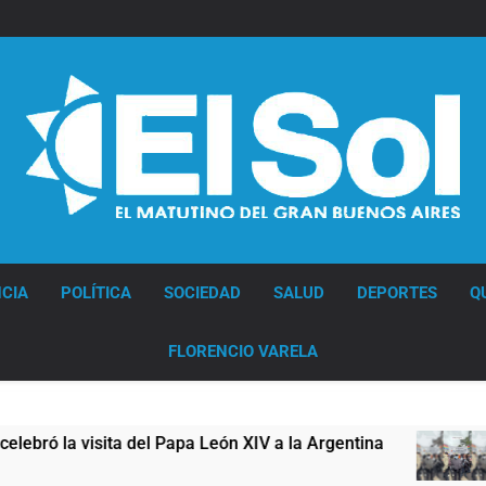
Diario EL SOL
CIA
POLÍTICA
SOCIEDAD
SALUD
DEPORTES
Q
FLORENCIO VARELA
el Papa León XIV a la Argentina
Figuras de la
10 Horas Atrás