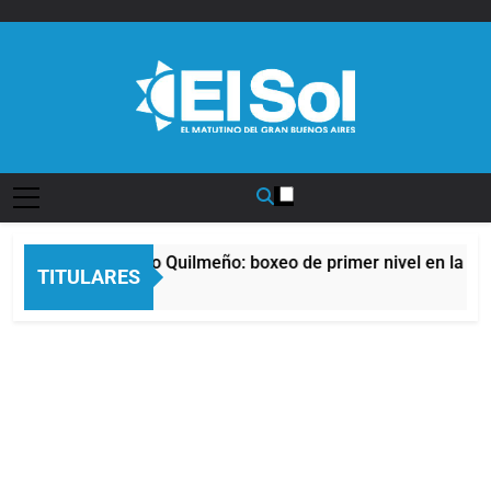
Saltar
al
contenido
Diario EL SOL
 noche del Afro Quilmeño: boxeo de primer nivel en la sede de
TITULARES
Horas Atrás