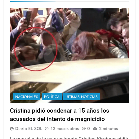
NACIONALES
POLÍTICA
ULTIMAS NOTICIAS
Cristina pidió condenar a 15 años los
acusados del intento de magnicidio
Diario EL SOL
12 meses atrás
0
2 minutos
La querella de la ex presidenta Cristina Kirchner pidió