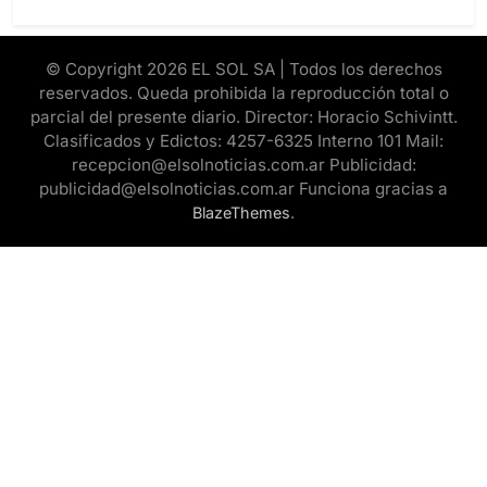
© Copyright 2026 EL SOL SA | Todos los derechos
reservados. Queda prohibida la reproducción total o
parcial del presente diario. Director: Horacio Schivintt.
Clasificados y Edictos: 4257-6325 Interno 101 Mail:
recepcion@elsolnoticias.com.ar Publicidad:
publicidad@elsolnoticias.com.ar Funciona gracias a
.
BlazeThemes