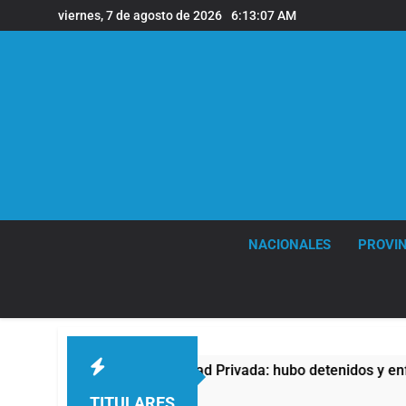
Saltar
viernes, 7 de agosto de 2026
6:13:08 AM
al
contenido
NACIONALES
PROVIN
y de Propiedad Privada: hubo detenidos y enfrentamientos
TITULARES