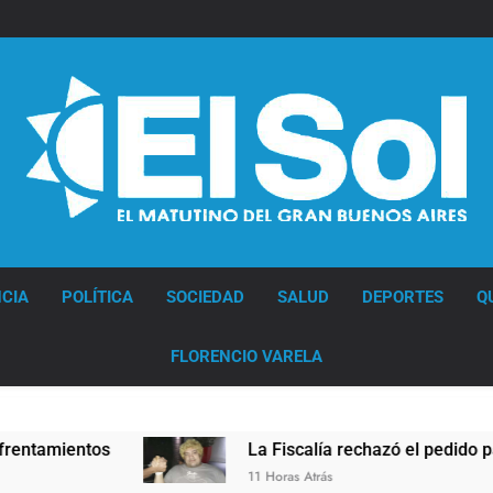
Diario EL SOL
CIA
POLÍTICA
SOCIEDAD
SALUD
DEPORTES
Q
FLORENCIO VARELA
La Fiscalía rechazó el pedido para suspender el jui
11 Horas Atrás