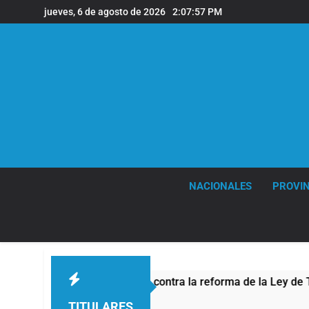
Saltar
jueves, 6 de agosto de 2026
2:07:58 PM
al
contenido
NACIONALES
PROVIN
la protesta contra la reforma de la Ley de Tierras
TITULARES