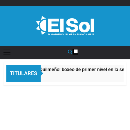
Saltar
al
contenido
Diario EL SOL
oche del Afro Quilmeño: boxeo de primer nivel en la sede de 
TITULARES
s Atrás