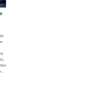
o
te
ue
ns
ón,
ntes
ra…