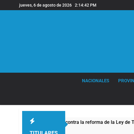
Saltar
jueves, 6 de agosto de 2026
2:14:43 PM
al
contenido
NACIONALES
PROVIN
a protesta contra la reforma de la Ley de Tierras
TITULARES