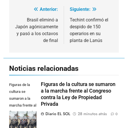
Anterior:
Siguiente:
Navegación
de
Brasil eliminó a
Techint confirmó el
Japón agónicamente
despido de 150
entradas
y pasó a los octavos
operarios en su
de final
planta de Lanús
Noticias relacionadas
Figuras de la cultura se sumaron
Figuras de la
a la marcha frente al Congreso
cultura se
contra la Ley de Propiedad
sumaron a la
Privada
marcha frente al
Congreso contra
Diario EL SOL
28 minutos atrás
0
la Ley de
Propiedad