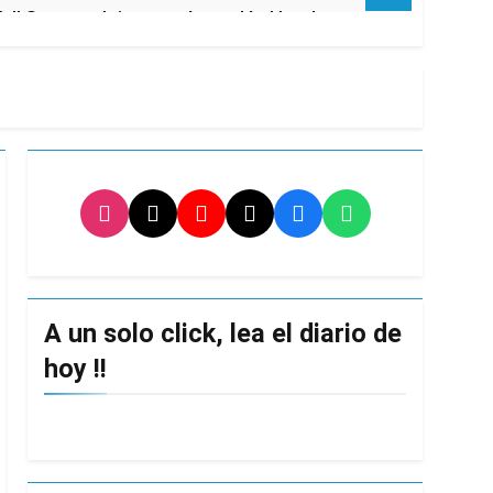
l Street y el riesgo país quedó al borde
nsables como «delincuentes anarquistas»
turas más bajas de la semana
ro capítulo
rivada: hubo detenidos y
A un solo click, lea el diario de
hoy !!