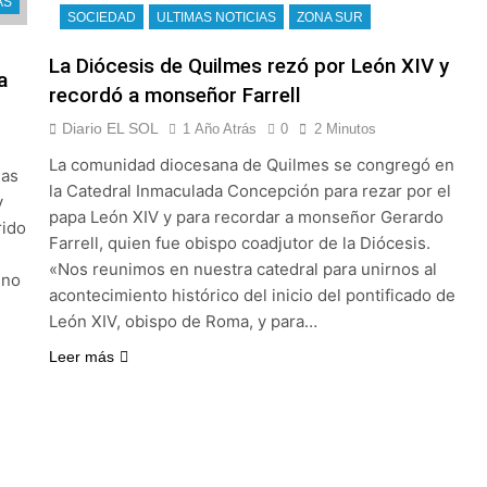
pide del AMBA: cuándo dejará de llover y llega una ola de fr
AS
SOCIEDAD
ULTIMAS NOTICIAS
ZONA SUR
ntra la Ley de Propiedad Privada de Milei
La Diócesis de Quilmes rezó por León XIV y
a
recordó a monseñor Farrell
cretario de Seguridad de Quilmes, Hernán Ocampo, tras la dif
Diario EL SOL
1 Año Atrás
0
2 Minutos
confirmó que tuvo un «brote psicótico» por consumo con F
La comunidad diocesana de Quilmes se congregó en
las
la Catedral Inmaculada Concepción para rezar por el
y
papa León XIV y para recordar a monseñor Gerardo
 consiguió la mayoría y rechazó el pedido del peronismo de 
rido
Farrell, quien fue obispo coadjutor de la Diócesis.
«Nos reunimos en nuestra catedral para unirnos al
n al Congreso contra el proyecto oficial de Ley de Propieda
eno
acontecimiento histórico del inicio del pontificado de
León XIV, obispo de Roma, y para…
lmes celebra la fiesta de San Cayetano
Leer más
 a ser operada por La Central de Vicente López
e Quilmes limpió sumideros y desagües en medio de las lluvi