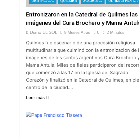
El temporal se des
DESTACADO
QUILMES
SOCIEDAD
ULTIMAS NOTICI
17 Horas Atrás
Entronizaron en la Catedral de Quilmes las
Kicillof marchó co
imágenes del Cura Brochero y Mama Antul
18 Horas Atrás
Renunció el subse
Diario EL SOL
9 Meses Atrás
0
2 Minutos
18 Horas Atrás
Quilmes fue escenario de una procesión religiosa
Candela Arizaga 
multitudinaria que culminó con la entronización de 
19 Horas Atrás
imágenes de los santos argentinos Cura Brochero 
La Libertad Avanza
Mama Antula. Miles de fieles participaron del recor
19 Horas Atrás
que comenzó a las 17 en la Iglesia del Sagrado
Masiva movilizació
Corazón y finalizó en la Catedral de Quilmes, en pl
19 Horas Atrás
centro de la ciudad….
La Diócesis de Qui
Leer más
20 Horas Atrás
La Línea 148 pasó
20 Horas Atrás
La Municipalidad d
20 Horas Atrás