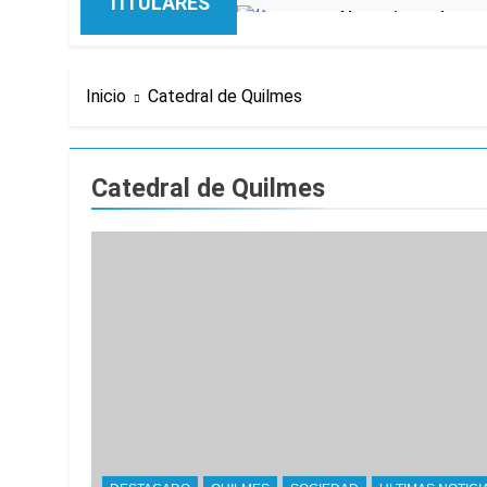
TITULARES
Nueva jornada nega
de los 450 puntos
2 Horas Atrás
Jorge Macri conde
Inicio
Catedral de Quilmes
3 Horas Atrás
Día Internacional 
4 Horas Atrás
Catedral de Quilmes
El frío polar se i
4 Horas Atrás
El Senado aprobó l
4 Horas Atrás
Incidentes frente 
enfrentamientos
15 Horas Atrás
La Fiscalía rechaz
16 Horas Atrás
67 barrios full LE
16 Horas Atrás