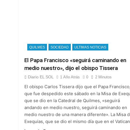
Transporte: un as
22 Horas Atrás
Una gran convocat
22 Horas Atrás
QUILMES
SOCIEDAD
ULTIMAS NOTICIAS
El Papa Francisco «seguirá caminando en
medio nuestro», dijo el obispo Tissera
Diario EL SOL
1 Año Atrás
0
2 Minutos
El obispo Carlos Tissera dijo que el Papa Francisco
que fue despedido este sábado en la Misa de Exeq
que se dio en la Catedral de Quilmes, «seguirá
andando en medio nuestro, seguirá caminando en
medio nuestro de una manera diferente». La Misa 
Exequias, que se dio el mismo día que en el Vatica