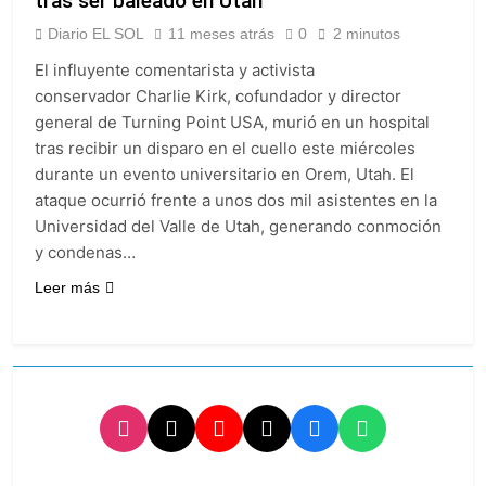
tras ser baleado en Utah
consumo con
La Libertad Avanza
Facundo Moyano
Diario EL SOL
11 meses atrás
0
2 minutos
consiguió la mayoría
y rechazó el pedido
1 Día Atrás
El influyente comentarista y activista
del peronismo de
Masiva movilización
conservador Charlie Kirk, cofundador y director
girar el proyecto a
al Congreso contra el
comisión
general de Turning Point USA, murió en un hospital
proyecto oficial de
1 Día Atrás
tras recibir un disparo en el cuello este miércoles
Ley de Propiedad
La Diócesis de
Privada
durante un evento universitario en Orem, Utah. El
Quilmes celebra la
ataque ocurrió frente a unos dos mil asistentes en la
fiesta de San
1 Día Atrás
Cayetano
Universidad del Valle de Utah, generando conmoción
La Línea 148 pasó a
ser operada por La
y condenas…
Central de Vicente
1 Día Atrás
Leer más
López