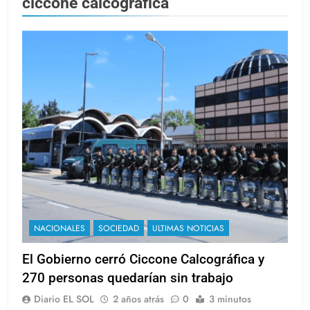
ciccone calcográfica
NACIONALES
SOCIEDAD
ULTIMAS NOTICIAS
El Gobierno cerró Ciccone Calcográfica y
270 personas quedarían sin trabajo
Diario EL SOL
2 años atrás
0
3 minutos