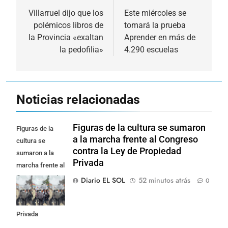
de
Villarruel dijo que los
Este miércoles se
polémicos libros de
tomará la prueba
entradas
la Provincia «exaltan
Aprender en más de
la pedofilia»
4.290 escuelas
Noticias relacionadas
Figuras de la cultura se sumaron
Figuras de la
a la marcha frente al Congreso
cultura se
contra la Ley de Propiedad
sumaron a la
Privada
marcha frente al
Congreso contra
Diario EL SOL
52 minutos atrás
0
la Ley de
Propiedad
Privada