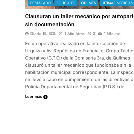
DESTACADO
POLICIALES
QUILMES
ULTIMAS NOTICIAS
Clausuran un taller mecánico por autopar
sin documentación
Diario EL SOL
1 Año Atrás
0
1 Minutos
En un operativo realizado en la intersección de
Urquiza y Av. República de Francia, el Grupo Táctic
Operativo (G.T.O.) de la Comisaría 3ra. de Quilmes
clausuró un taller mecánico que funcionaba sin la
habilitación municipal correspondiente. La inspecc
se llevó a cabo en cumplimiento de las directivas d
Policía Departamental de Seguridad (P.D.S.) de…
Leer más