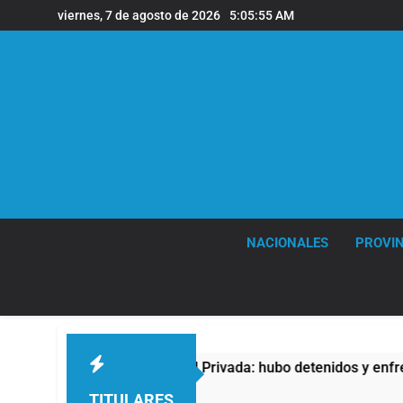
Saltar
viernes, 7 de agosto de 2026
5:05:56 AM
al
contenido
NACIONALES
PROVIN
de Propiedad Privada: hubo detenidos y enfrentamientos
TITULARES