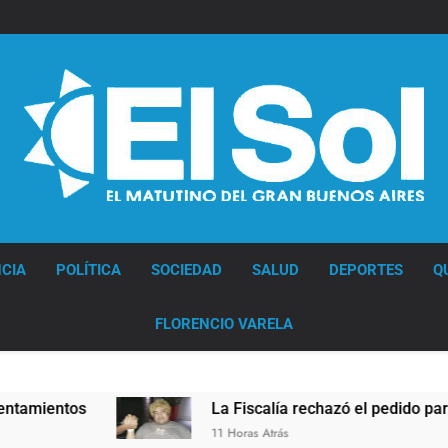
Diario EL SOL
CIA
POLÍTICA
SOCIEDAD
SALUD
DEPORTES
Q
FLORENCIO VARELA
La Fiscalía rechazó el pedido para suspender el juic
11 Horas Atrás