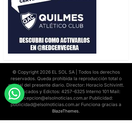
© Copyright 2026 EL SOL SA | Todos los derechos
reservados. Queda prohibida la reproducción total o
parcial del presente diario. Director: Horacio Schivintt.
Clasificados y Edictos: 4257-6325 Interno 101 Mail:
recepcion@elsolnoticias.com.ar Publicidad:
publicidad@elsolnoticias.com.ar Funciona gracias a
.
BlazeThemes