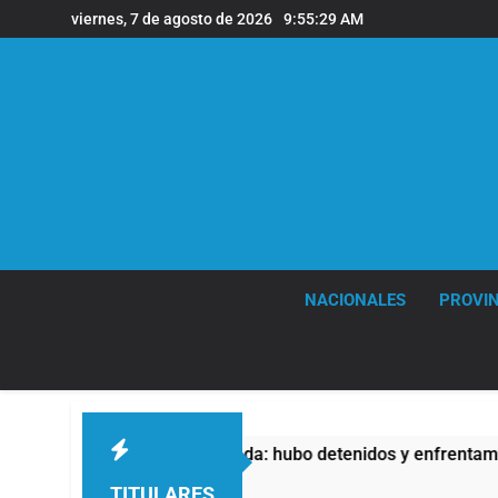
Saltar
viernes, 7 de agosto de 2026
9:55:30 AM
al
contenido
NACIONALES
PROVIN
ropiedad Privada: hubo detenidos y enfrentamientos
TITULARES