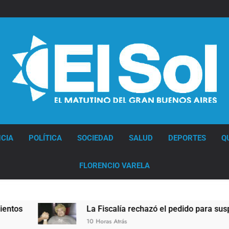
Diario EL SOL
CIA
POLÍTICA
SOCIEDAD
SALUD
DEPORTES
Q
FLORENCIO VARELA
La Fiscalía rechazó el pedido para suspender el juicio co
10 Horas Atrás