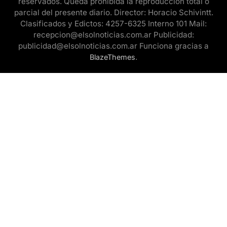
reservados. Queda prohibida la reproducción total o
parcial del presente diario. Director: Horacio Schivintt.
Clasificados y Edictos: 4257-6325 Interno 101 Mail:
recepcion@elsolnoticias.com.ar Publicidad:
publicidad@elsolnoticias.com.ar Funciona gracias a
.
BlazeThemes