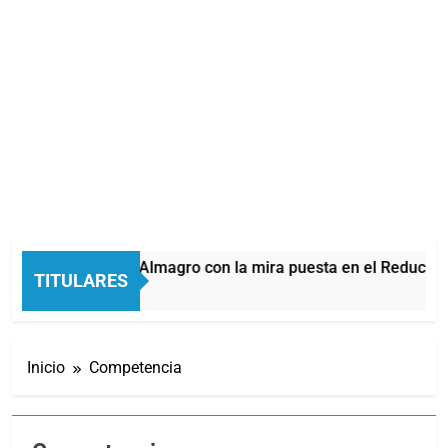
mes recibe a Almagro con la mira puesta en el Reducido
TITULARES
utos Atrás
Inicio
Competencia