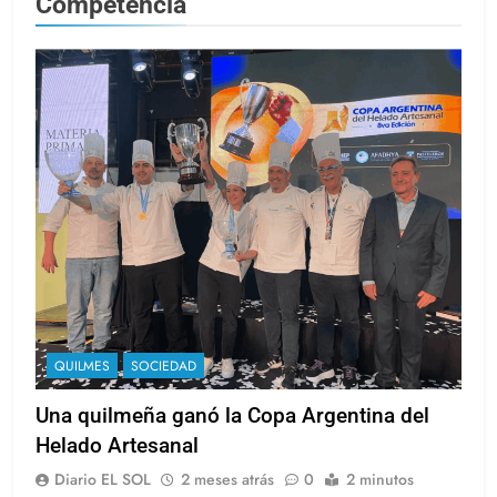
Competencia
QUILMES
SOCIEDAD
Una quilmeña ganó la Copa Argentina del
Helado Artesanal
Diario EL SOL
2 meses atrás
0
2 minutos