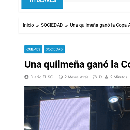
TITULARES
Inicio
SOCIEDAD
Una quilmeña ganó la Copa A
QUILMES
SOCIEDAD
Una quilmeña ganó la C
0
Diario EL SOL
2 Meses Atrás
2 Minutos