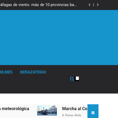
en la obra teatral «Los Abuelos No Mienten»
ráfagas de viento: más de 10 provincias bajo
alerta meteorológica
tes, desvíos y operativo de seguridad por la
otesta contra la reforma de la Ley de Tierras
cto sobre propiedad privada con foco en los
desalojos
en la obra teatral «Los Abuelos No Mienten»
ráfagas de viento: más de 10 provincias bajo
alerta meteorológica
tes, desvíos y operativo de seguridad por la
otesta contra la reforma de la Ley de Tierras
cto sobre propiedad privada con foco en los
desalojos
UILMES
BERAZATEGUI
Marcha al Congreso: cortes, desvíos y operativo d
6 Horas Atrás