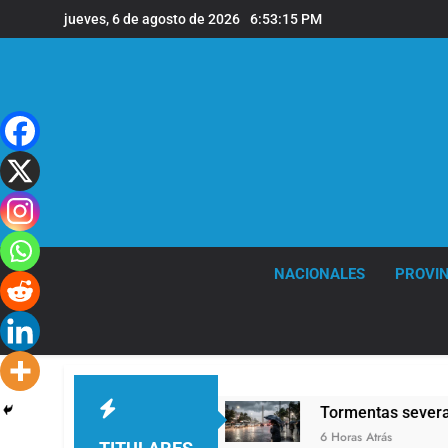
Saltar
jueves, 6 de agosto de 2026
6:53:17 PM
al
contenido
NACIONALES
PROVIN
ienten»
Tormentas severas y fuertes ráfagas 
6 Horas Atrás