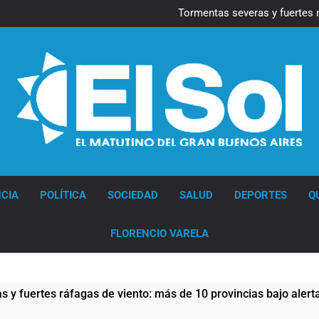
Una gran convocatoria 
Tormentas severas y fuertes 
Marcha al Congreso: cor
pr
Senado debate el proye
Una gran convocatoria 
Tormentas severas y fuertes 
Marcha al Congreso: cor
pr
Senado debate el proye
Diario EL SOL
CIA
POLÍTICA
SOCIEDAD
SALUD
DEPORTES
Q
FLORENCIO VARELA
de viento: más de 10 provincias bajo alerta meteorológica