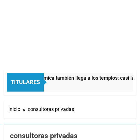
La crisis económica también llega a los templos: casi la mitad
TITULARES
13 Horas Atrás
Inicio
consultoras privadas
consultoras privadas