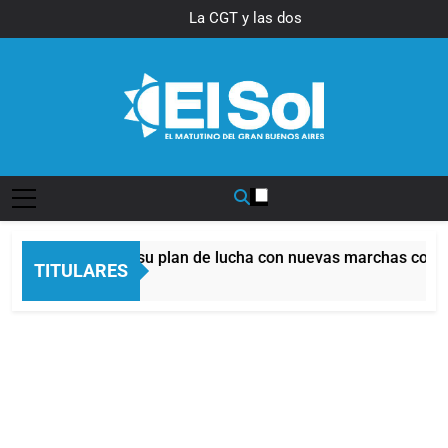
Saltar
La CGT y las dos CTA
al
profundizan su plan de lucha con
nuevas marchas contra el
contenido
Gobierno
Diario EL SOL
 profundizan su plan de lucha con nuevas marchas contra el 
TITULARES