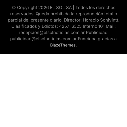
© Copyright 2026 EL SOL SA | Todos los derechos
reservados. Queda prohibida la reproducción total o
parcial del presente diario. Director: Horacio Schivintt.
Clasificados y Edictos: 4257-6325 Interno 101 Mail:
recepcion@elsolnoticias.com.ar Publicidad:
publicidad@elsolnoticias.com.ar Funciona gracias a
.
BlazeThemes