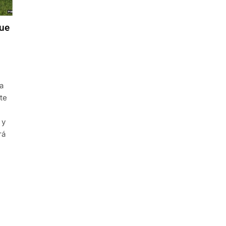
que
a
te
 y
rá