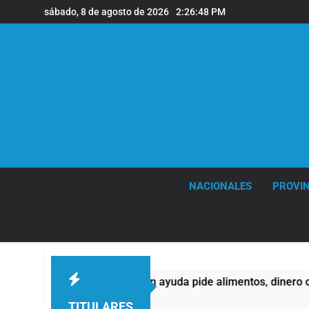
Saltar
sábado, 8 de agosto de 2026
2:26:49 PM
al
contenido
NACIONALES
PROVIN
ienes buscan ayuda pide alimentos, dinero o trabajo
TITULARES