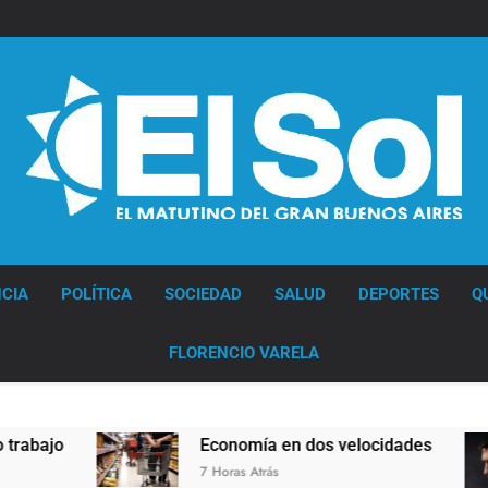
Diario EL SOL
CIA
POLÍTICA
SOCIEDAD
SALUD
DEPORTES
Q
FLORENCIO VARELA
Economía en dos velocidades
Lionel M
7 Horas Atrás
8 Horas Atr