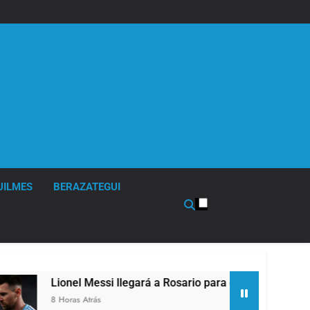
UILMES
BERAZATEGUI
essi llegará a Rosario para despedir a su padre Jorge Messi
ás