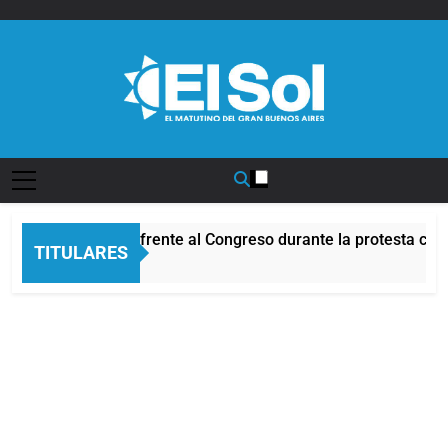
Saltar
al
contenido
Diario EL SOL
Incidentes frente al Congreso durante la protesta cont
TITULARES
4 Horas Atrás