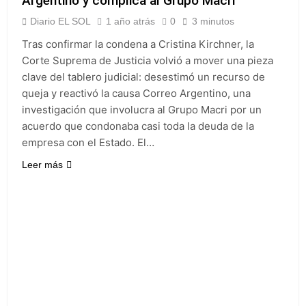
Argentino y complica al Grupo Macri
provincias bajo alerta
Senado debate el
meteorológica
Diario EL SOL
1 año atrás
0
3 minutos
proyecto sobre
propiedad privada
24 Horas Atrás
Tras confirmar la condena a Cristina Kirchner, la
con foco en los
Día del Cirujano
Corte Suprema de Justicia volvió a mover una pieza
desalojos
Torácico: una
clave del tablero judicial: desestimó un recurso de
especialidad clave
1 Día Atrás
queja y reactivó la causa Correo Argentino, una
para el cuidado de la
Alerta naranja en
salud respiratoria en
investigación que involucra al Grupo Macri por un
Quilmes por
el Sanatorio Urquiza
acuerdo que condonaba casi toda la deuda de la
tormentas severas y
1 Día Atrás
fuertes ráfagas de
empresa con el Estado. El…
Denunciaron
viento
penalmente al
Leer más
abogado libertario
1 Día Atrás
que propuso tirar
napalm sobre el Gran
Buenos Aires