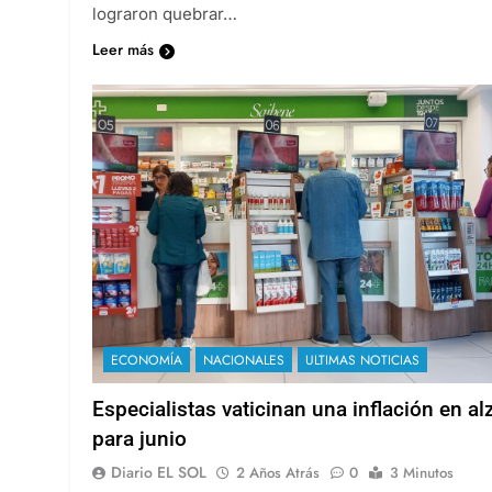
lograron quebrar…
Leer más
ECONOMÍA
NACIONALES
ULTIMAS NOTICIAS
Especialistas vaticinan una inflación en al
para junio
Diario EL SOL
2 Años Atrás
0
3 Minutos