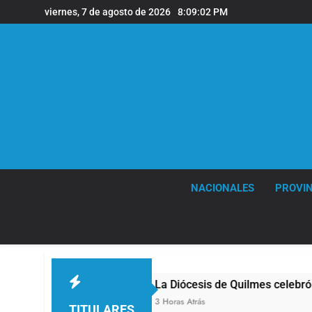
Saltar
viernes, 7 de agosto de 2026
8:09:04 PM
al
contenido
NACIONALES
PROVIN
La Diócesis de Quilmes celebró la visita del Papa Leó
3 Horas Atrás