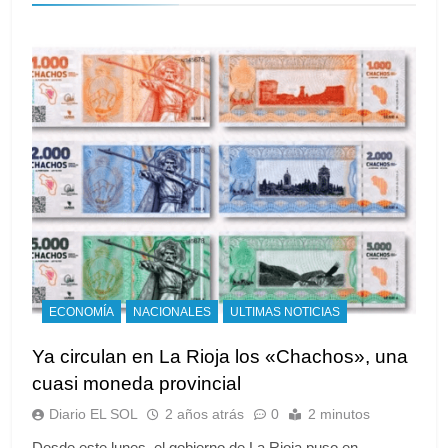
ECONOMÍA
NACIONALES
ULTIMAS NOTICIAS
Ya circulan en La Rioja los «Chachos», una
cuasi moneda provincial
Diario EL SOL
2 años atrás
0
2 minutos
Desde este lunes, el gobierno de La Rioja puso en