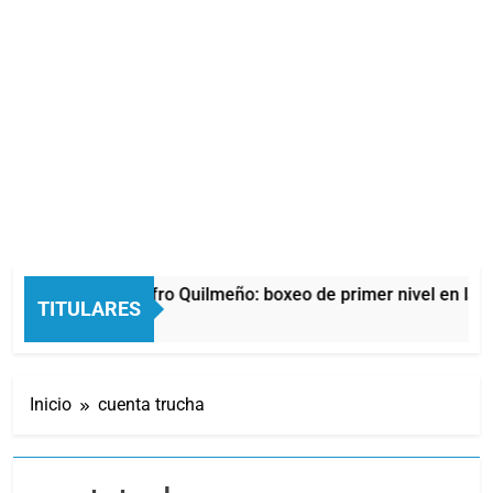
La noche del Afro Quilmeño: boxeo de primer nivel en la sed
TITULARES
19 Minutos Atrás
Inicio
cuenta trucha