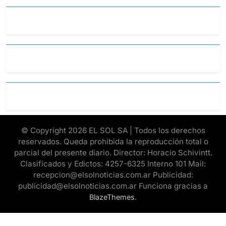
© Copyright 2026 EL SOL SA | Todos los derechos
reservados. Queda prohibida la reproducción total o
parcial del presente diario. Director: Horacio Schivintt.
Clasificados y Edictos: 4257-6325 Interno 101 Mail:
recepcion@elsolnoticias.com.ar Publicidad:
publicidad@elsolnoticias.com.ar Funciona gracias a
.
BlazeThemes